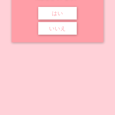
はい



2023年9月1日
トリアージX
トリアージX
,
狭霧友子
いいえ
トリアージX 狭霧友子
『トリアージX』に登場するキャラクター、「狭霧友子」のフィギュ
ア・プラモデル作品をまとめて ...
記事を読む
アニメ動画