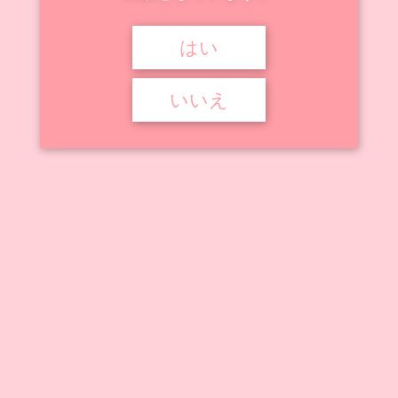
はい



2024年11月28日
ドールズフロントライン
PA-15
,
ドールズフロントライン
いいえ
ドールズフロントライン PA-15
『ドールズフロントライン』に登場するキャラクター、「PA-15」のフ
ィギュア・プラモデル作 ...
記事を読む
アニメ動画