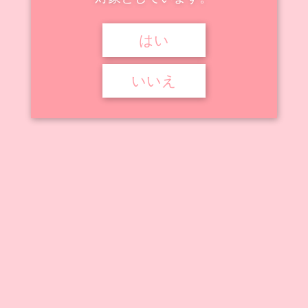
はい

2023年10月17日

俺のこと大好きな後輩が陸部のコーチにヤられてた件

俺のこと大好きな後輩が陸部のコーチにヤられてた件
,
小野宮美賢
いいえ
俺のこと大好きな後輩が陸部のコーチにヤられてた
件 小野宮美賢
『俺のこと大好きな後輩が陸部のコーチにヤられてた件』に登場するキ
ャラクター、「小野宮美賢」 ...
記事を読む