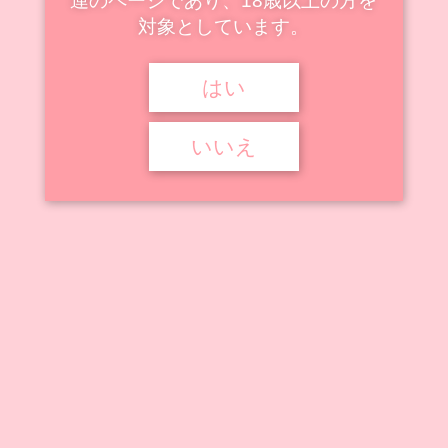
連のページであり、18歳以上の方を
対象としています。



2025年9月17日
黒獣
セレスティン・ルクルス
,
黒獣
はい
いいえ
黒獣 オリガ・ディスコルディア
『黒獣 ～気高き聖女は白濁に染まる～』に登場するキャラクター、
「セレスティン・ルクルス」の ...
記事を読む
アニメ動画