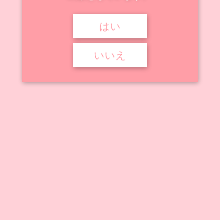
はい


2022年5月28日
2026年3月13日


絵師のフィギュア化作品
しおこんぶ
いいえ
しおこんぶ
しおこんぶ先生が描いたオリジナルキャラクターのフィギュア・プラモ
デル作品をまとめています。 ...
記事を読む
アニメ動画