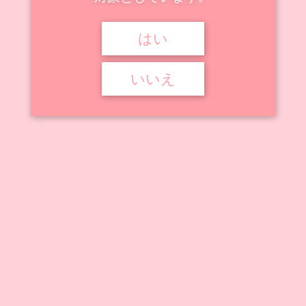
はい


2022年10月18日
2022年11月9日


絵師のフィギュア化作品
キュミ
,
バニー
,
まんなく
,
全裸
,
幼女
,
秘部露出
,
胸露出
いいえ
インサイト まんなく イラスト キュミ バニー脱衣
ver.
本作品はインサイトから登場の1/6スケールフィギュア。まんなく先生
が描いたキャラクター、「 ...
記事を読む