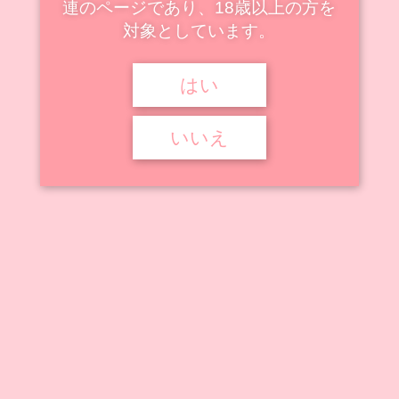
連のページであり、18歳以上の方を
対象としています。



2022年9月7日
2026年3月13日
戦乱プリンセスＧ

M字開脚
,
キャストオフ
,
タイツ
,
へそ出し
,
初芽局
,
はい
戦乱プリンセスＧ
,
秘部露出
,
胸露出
いいえ
BINDing 戦乱プリンセスＧ 初芽局
本作品はBINDingから登場の1/4スケールフィギュア。戦国ゲーム『戦
乱プリンセスＧ』に ...
記事を読む
アニメ動画