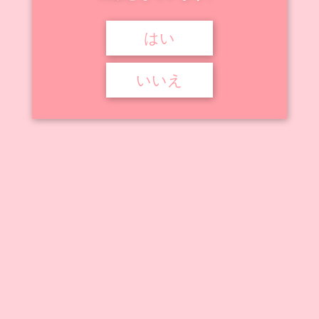
はい


2022年6月1日
2025年10月30日


絵師のフィギュア化作品
一宮夕羽
いいえ
一宮夕羽
一宮夕羽（いちのみやゆう）先生が描いたオリジナルキャラクターのフ
ィギュア・プラモデル作品を ...
記事を読む
アニメ動画