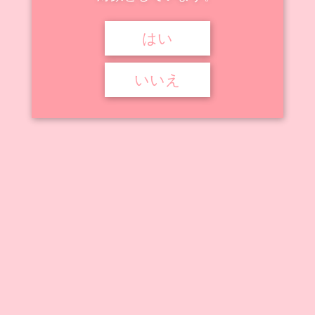
はい



2022年9月7日
2026年3月13日
戦乱プリンセスＧ

M字開脚
,
キャストオフ
,
タイツ
,
へそ出し
,
初芽局
,
戦乱プリンセスＧ
,
秘部露出
,
胸露出
いいえ
BINDing 戦乱プリンセスＧ 初芽局
本作品はBINDingから登場の1/4スケールフィギュア。戦国ゲーム『戦
乱プリンセスＧ』に ...
記事を読む
アニメ動画