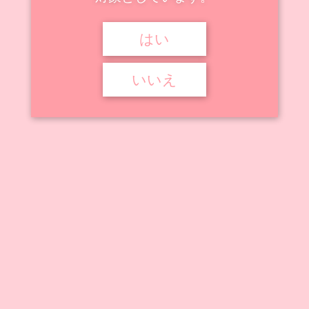
はい


2022年5月28日
2026年3月13日


絵師のフィギュア化作品
女王蜂のハニィさん
,
氷室しゅんすけ
いいえ
BINDing 氷室しゅんすけイラスト 女王蜂のハニィ
さん 完成品フィギュア
BINDingから登場の「氷室しゅんすけイラスト 女王蜂のハニィさん」に
ついて制作情報、販 ...
記事を読む