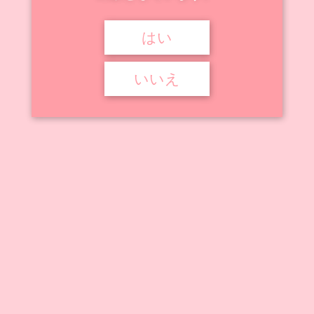
はい



2025年5月15日
2026年3月13日
キョンシー娼館

キョンシー娼館
,
道士 鈴
いいえ
キョンシー娼館 道士 鈴
『キョンシー娼館』に登場するキャラクター、道士「鈴（りん）」のフ
ィギュア・プラモデル作品を ...
記事を読む
アニメ動画