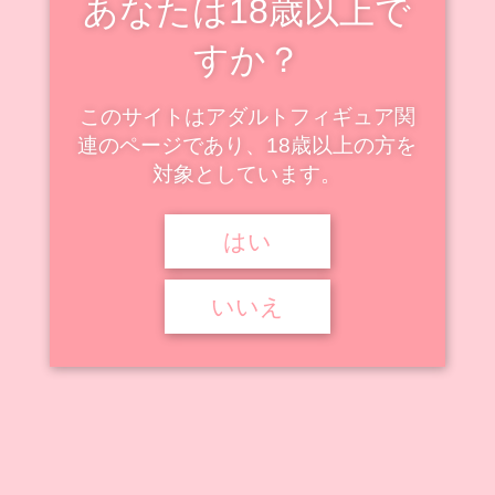
あなたは18歳以上で
細かなディテールにもこだわりが見受けられます。
すか？
1/6スケールと1/4スケールの2つのサイズが用意されており、1/4ス
ケールには「みじんこイラストポストカード」が特典として付属し
このサイトはアダルトフィギュア関
ます。
連のページであり、18歳以上の方を
2023年8月8日から予約が開始されており、サキュバス学園の新入
対象としています。
生「ネム・リリム」の魅力を手に触れて楽しむことができます。
はい
いいえ