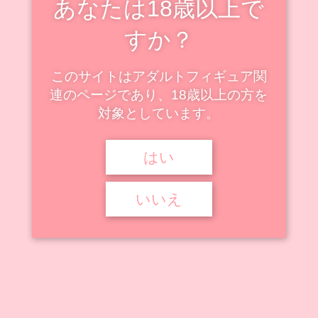
あなたは18歳以上で
すか？


2025年4月25日
2026年2月26日


絵師のフィギュア化作品
抹茶さま
このサイトはアダルトフィギュア関
連のページであり、18歳以上の方を
抹茶さま
対象としています。
はい
抹茶さま先生によるオリジナルキャラクターのフィギュア・プラモデル
作品をまとめています。 抹 ...
いいえ
記事を読む



2025年4月21日
絵師のフィギュア化作品
eno