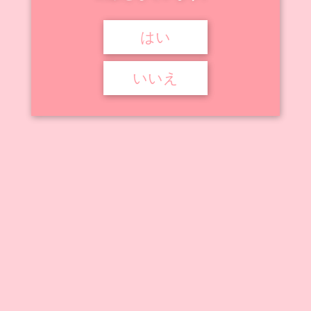
はい



2022年12月26日
2023年8月8日
サキュバス学園

さえばし
,
サキュバス学園
,
みじんこ
,
羽倉ねくら
,
薄稀
いいえ
サキュバス学園
イラストコンペ『サキュバス学園 ～えっちな♡入学願書受付中～』の
フィギュア・プラモデル作品 ...
記事を読む
アニメ動画