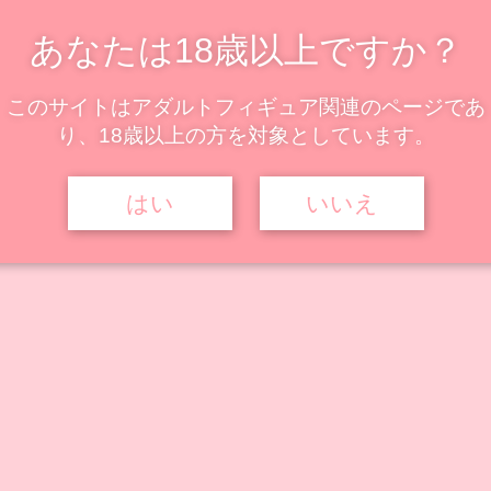
あなたは18歳以上ですか？
このサイトはアダルトフィギュア関連のページであ
り、18歳以上の方を対象としています。
はい
いいえ