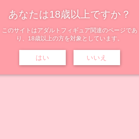
あなたは18歳以上ですか？
このサイトはアダルトフィギュア関連のページであ
り、18歳以上の方を対象としています。
はい
いいえ
デル作品をまとめてい ...
記事を読む