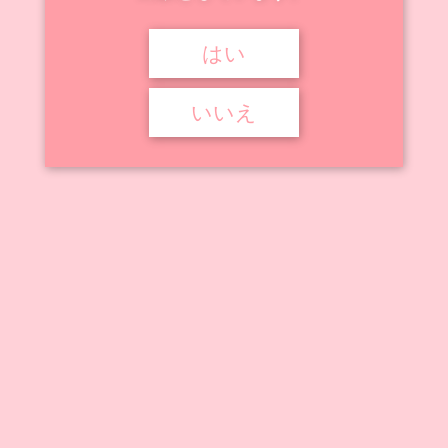
はい


2025年10月30日
2025年11月18日


オリジナルフィギュア
Gogu bird
いいえ
Gogu bird
「Gogu bird」社のオリジナルフィギュア・プラモデル作品をまとめて
います。 金榜題名 ...
記事を読む
アニメ動画